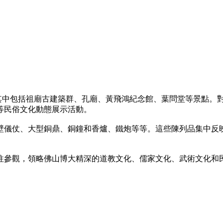
，其中包括祖廟古建築群、孔廟、黃飛鴻紀念館、葉問堂等景點。
”等民俗文化動態展示活動。
壁儀仗、大型銅鼎、銅鐘和香爐、鐵炮等等。這些陳列品集中反
往參觀，領略佛山博大精深的道教文化、儒家文化、武術文化和