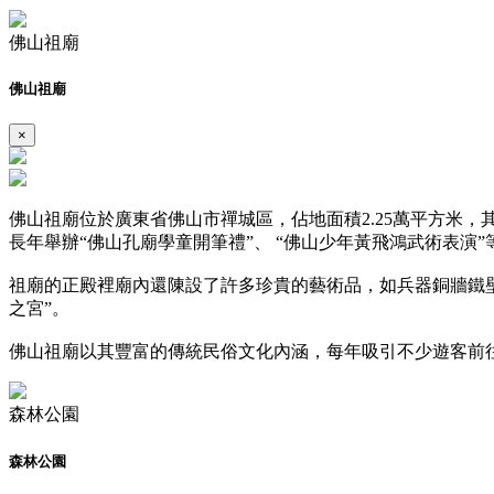
佛山祖廟
佛山祖廟
×
佛山祖廟位於廣東省佛山市禪城區，佔地面積2.25萬平方米
長年舉辦“佛山孔廟學童開筆禮”、 “佛山少年黃飛鴻武術表演
祖廟的正殿裡廟內還陳設了許多珍貴的藝術品，如兵器銅牆鐵
之宮”。
佛山祖廟以其豐富的傳統民俗文化內涵，每年吸引不少遊客前
森林公園
森林公園