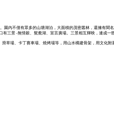
畝。園內不僅有眾多的山塘湖泊，大面積的茂密叢林，還擁有聞
口有三景 -無情穀、鴛鴦湖、宣言廣場。三景相互輝映，連成一體
、滑草場、卡丁賽車場、燒烤場等，用山水構建骨架，用文化附