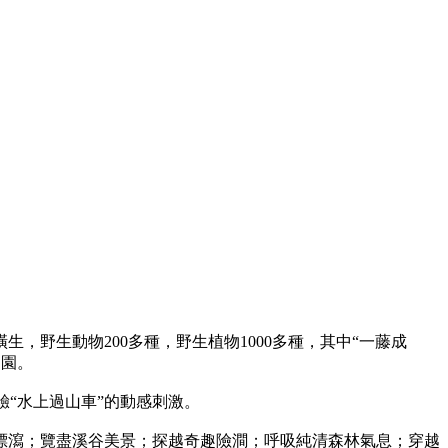
，野生動物200多種，野生植物1000多種，其中“一藤成
樂園。
驗“水上過山車”的動感刺激。
漂瀉；覽盡溪谷美景；探越奇趣險澗；呼吸純清森林氣息；穿越