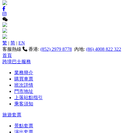
繁
|
简
|
EN
客服熱線
香港:
(852) 2979 8778
內地:
(86) 4008 822 322
首頁
跨境巴士服務
業務簡介
購買車票
班次詳情
門市地址
上落站點指引
乘客須知
旅遊套票
景點套票
演出套票