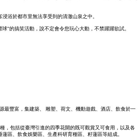
客浸浴於都市里無法享受到的清澈山泉之中。
漂球”的搞笑活動，說不定會令您玩心大動，不禁躍躍欲試。
資源最豐富，集建築、 雕塑、荷文、機動遊戲、酒店、飲食於一
蓮品種，包括從臺灣引進的四季花開的既可觀賞又可食用，以及各
睡蓮區、飲食娛樂區、生產科研育種區、籽蓮區等組成。