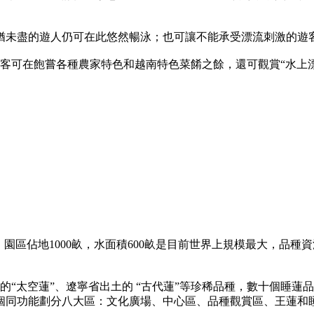
猶未盡的遊人仍可在此悠然暢泳；也可讓不能承受漂流刺激的遊
遊客可在飽嘗各種農家特色和越南特色菜餚之餘，還可觀賞“水上
園區佔地1000畝，水面積600畝是目前世界上規模最大，品種
的“太空蓮”、遼寧省出土的 “古代蓮”等珍稀品種，數十個睡
個同功能劃分八大區：文化廣場、中心區、品種觀賞區、王蓮和