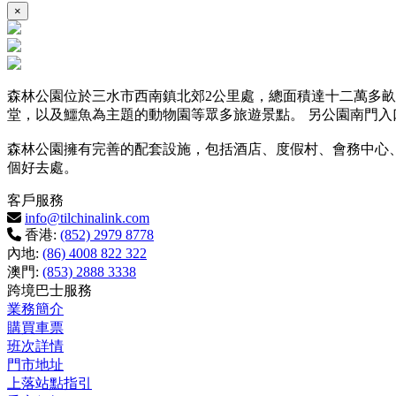
×
森林公園位於三水市西南鎮北郊2公里處，總面積達十二萬多
堂，以及鱷魚為主題的動物園等眾多旅遊景點。 另公園南門入
森林公園擁有完善的配套設施，包括酒店、度假村、會務中心
個好去處。
客戶服務
info@tilchinalink.com
香港:
(852) 2979 8778
內地:
(86) 4008 822 322
澳門:
(853) 2888 3338
跨境巴士服務
業務簡介
購買車票
班次詳情
門市地址
上落站點指引