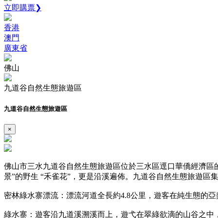
立即購票❯
香港
澳門
廣東省
佛山
九道谷自然生態旅遊區
九道谷自然生態旅遊區
×
佛山市三水九道谷自然生態旅遊區位於三水區逕口華僑經濟區的九
景”的野生 “禾雀花”，更是沿溪遍佈。九道谷自然生態旅遊
密林綠水寨漂流：漂流河道全長約4.8公里，遊客在純生態的亞
綠水寨：遊客沿九道溪溯溪而上，遊弋在翠綠欲滴的山谷之中