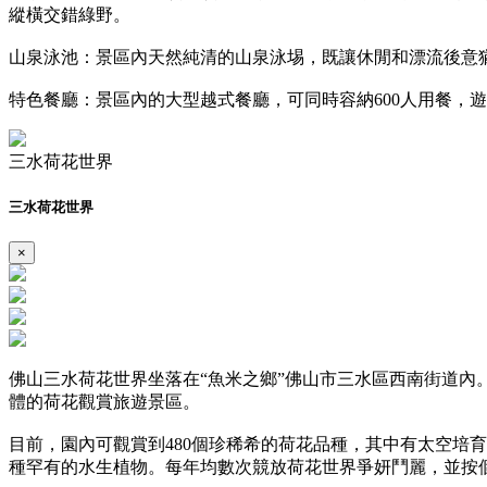
縱橫交錯綠野。
山泉泳池：景區內天然純清的山泉泳埸，既讓休閒和漂流後意
特色餐廳：景區內的大型越式餐廳，可同時容納600人用餐，
三水荷花世界
三水荷花世界
×
佛山三水荷花世界坐落在“魚米之鄉”佛山市三水區西南街道內。
體的荷花觀賞旅遊景區。
目前，園內可觀賞到480個珍稀希的荷花品種，其中有太空培育
種罕有的水生植物。每年均數次競放荷花世界爭妍鬥麗，並按