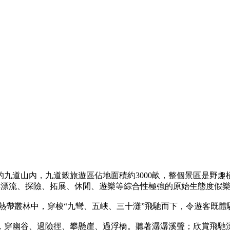
道山內，九道穀旅遊區佔地面積約3000畝，整個景區是野趣橫生
區集漂流、探險、拓展、休閒、遊樂等綜合性極強的原始生態度假
熱帶叢林中，穿梭“九彎、五峽、三十灘”飛馳而下，令遊客既體
，穿幽谷、過險徑、攀懸崖、過浮橋。聽著潺潺溪聲；欣賞飛馳