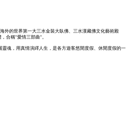
名海外的世界第一大三水金裝大臥佛、三水漢藏佛文化藝術殿
，合稱"愛情三部曲"。
麗靈魂，用真情演繹人生，是各方遊客悠閒度假、休閒度假的一