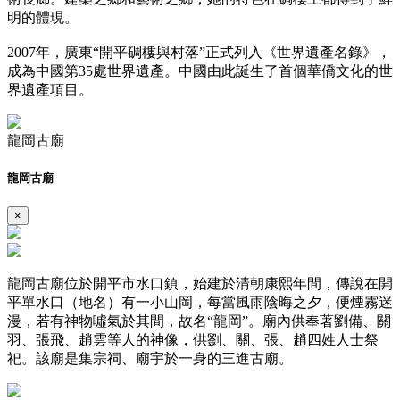
明的體現。
2007年，廣東“開平碉樓與村落”正式列入《世界遺產名錄》，
成為中國第35處世界遺產。中國由此誕生了首個華僑文化的世
界遺產項目。
龍岡古廟
龍岡古廟
×
龍岡古廟位於開平市水口鎮，始建於清朝康熙年間，傳說在開
平單水口（地名）有一小山岡，每當風雨陰晦之夕，便煙霧迷
漫，若有神物噓氣於其間，故名“龍岡”。廟內供奉著劉備、關
羽、張飛、趙雲等人的神像，供劉、關、張、趙四姓人士祭
祀。該廟是集宗祠、廟宇於一身的三進古廟。