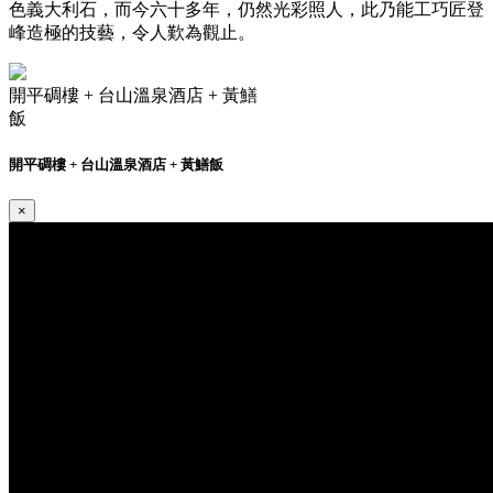
色義大利石，而今六十多年，仍然光彩照人，此乃能工巧匠登
峰造極的技藝，令人歎為觀止。
開平碉樓 + 台山溫泉酒店 + 黃鱔
飯
開平碉樓 + 台山溫泉酒店 + 黃鱔飯
×