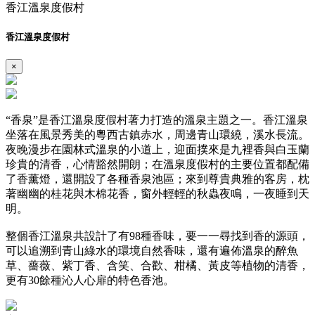
香江溫泉度假村
香江溫泉度假村
×
“香泉”是香江溫泉度假村著力打造的溫泉主題之一。香江溫泉
坐落在風景秀美的粵西古鎮赤水，周邊青山環繞，溪水長流。
夜晚漫步在園林式溫泉的小道上，迎面撲來是九裡香與白玉蘭
珍貴的清香，心情豁然開朗；在溫泉度假村的主要位置都配備
了香薰燈，還開設了各種香泉池區；來到尊貴典雅的客房，枕
著幽幽的桂花與木棉花香，窗外輕輕的秋蟲夜鳴，一夜睡到天
明。
整個香江溫泉共設計了有98種香味，要一一尋找到香的源頭，
可以追溯到青山綠水的環境自然香味，還有遍佈溫泉的醉魚
草、薔薇、紫丁香、含笑、合歡、柑橘、黃皮等植物的清香，
更有30餘種沁人心扉的特色香池。