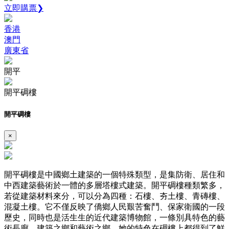
立即購票❯
香港
澳門
廣東省
開平
開平碉樓
開平碉樓
×
開平碉樓是中國鄉土建築的一個特殊類型，是集防衛、居住和
中西建築藝術於一體的多層塔樓式建築。開平碉樓種類繁多，
若從建築材料來分，可以分為四種：石樓、夯土樓、青磚樓、
混凝土樓。它不僅反映了僑鄉人民艱苦奮鬥、保家衛國的一段
歷史，同時也是活生生的近代建築博物館，一條別具特色的藝
術長廊。建築之鄉和藝術之鄉，她的特色在碉樓上都得到了鮮