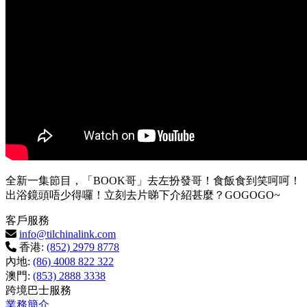
全新一集節目，「BOOK哥」去左扮發哥！食飯食到笑呵呵！
出浴鏡頭唔少得囉！立刻去片睇下介紹甚麼？GOGOGO~
客戶服務
info@tilchinalink.com
香港:
(852) 2979 8778
內地:
(86) 4008 822 322
澳門:
(853) 2888 3338
跨境巴士服務
業務簡介