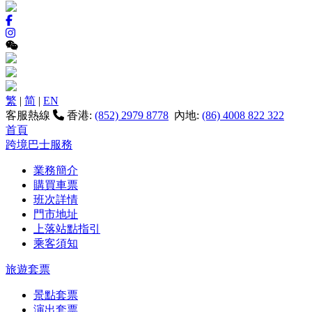
繁
|
简
|
EN
客服熱線
香港:
(852) 2979 8778
內地:
(86) 4008 822 322
首頁
跨境巴士服務
業務簡介
購買車票
班次詳情
門市地址
上落站點指引
乘客須知
旅遊套票
景點套票
演出套票