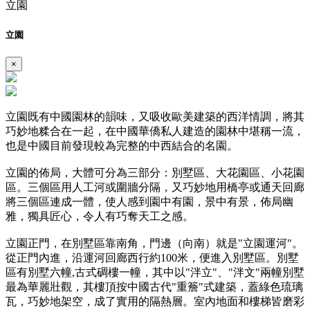
立園
立園
×
立園既有中國園林的韻味，又吸收歐美建築的西洋情調，將其
巧妙地糅合在一起，在中國華僑私人建造的園林中堪稱一流，
也是中國目前發現較為完整的中西結合的名園。
立園的佈局，大體可分為三部分：別墅區、大花園區、小花園
區。三個區用人工河或圍牆分隔，又巧妙地用橋亭或通天回廊
將三個區連成一體，使人感到園中有園，景中有景，佈局幽
雅，獨具匠心，令人有巧奪天工之感。
立園正門，在別墅區靠南角，門邊（向南）就是"立園運河"。
從正門內進，沿運河回廊西行約100米，便進入別墅區。別墅
區有別墅六幢,古式碉樓一幢，其中以"泮立"、"泮文"兩幢別墅
最為華麗壯觀，其樓頂按中國古代"重簷"式建築，蓋綠色琉璃
瓦，巧妙地架空，成了實用的隔熱層。室內地面和樓梯皆磨彩