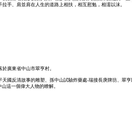
手拉手、肩並肩在人生的道路上相扶，相互慰勉，相濡以沫。
落於廣東省中山市翠亨村。
平天國反清故事的雕塑、孫中山試驗炸藥處-瑞接長庚牌坊、翠
中山這一個偉大人物的瞭解。