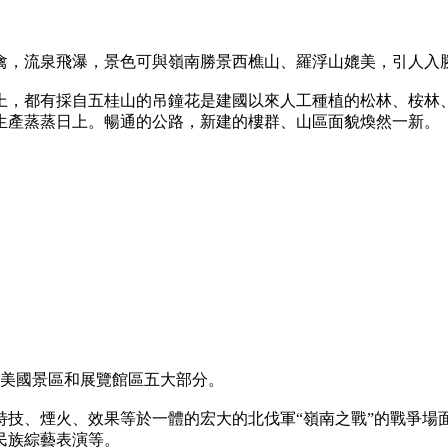
禽，流泉飛瀑，景色可與嶺南勝景西樵山、羅浮山媲美，引人入
上，都有採自五桂山的吊鐘花是建國以來人工種植的松林、桉林
生產蒸蒸日上。暢通的公路，新建的樓群、山區面貌煥然一新。
、美國景區和展覽館區五大部分。
特技、煙火、效果等於一體的宏大的北伐軍“嶺南之戰”的戰爭場
民族綜藝表演等。