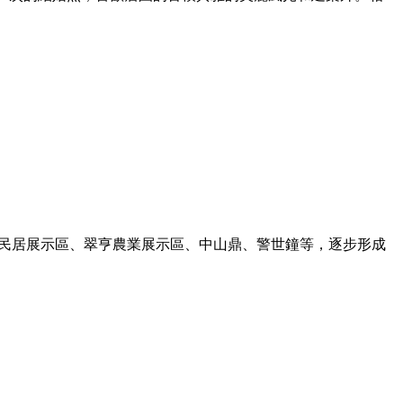
亨民居展示區、翠亨農業展示區、中山鼎、警世鐘等，逐步形成