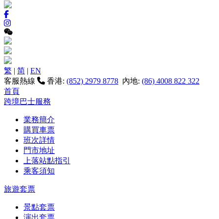
繁
|
简
|
EN
客服熱線
香港:
(852) 2979 8778
內地:
(86) 4008 822 322
首頁
跨境巴士服務
業務簡介
購買車票
班次詳情
門市地址
上落站點指引
乘客須知
旅遊套票
景點套票
演出套票