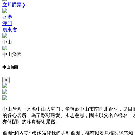
立即購票❯
香港
澳門
廣東省
中山
中山詹園
中山詹園
×
中山詹園，又名中山大宅門，坐落於中山市南區北台村，是目前
的靜心居所，為了彰顯嚴愛、永志慈恩，園主以父名命橋名，以
亦休閒》的珍貴藝術景觀。
詹園“相依亭” 很多時候我們去到詹園，都可以看見攝影隊伍