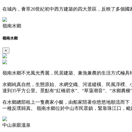
在城內，薈萃20世紀初中西方建築的四大景區，反映了多個
嶺南水鄉
嶺南水鄉
×
嶺南水鄉不光風光秀麗，民居建築、兼漁兼農的生活方式極具
水鄉純真自然，生態原始、水網交織、河道縱橫、民風淳樸、
達到35平方公里。景點有“紅橋碧水”、“草蕩潮音”、“水鄉農榭
在水鄉總部租上一隻農家小艇，由船家陪著你悠悠地順流而下
一種反璞歸真。 嶺南水鄉位於中山市民眾鎮，緊靠珠江口，
中山泉眼溫泉