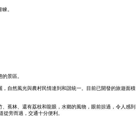
青睞。
態的景區。
麗，自然風光與農村民情達到和諧統一。目前已開發的旅遊面積
竹、蕉林、還有荔枝和龍眼，水鄉的風物，眼前掠過，令人感到
道從旁而過，交通十分便利。