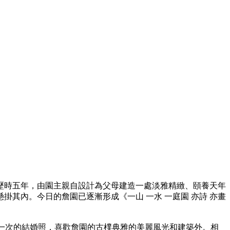
，歷時五年，由園主親自設計為父母建造一處淡雅精緻、頤養天年
其內。今日的詹園已逐漸形成《一山 一水 一庭園 亦詩 亦畫
生一次的結婚照，喜歡詹園的古樸典雅的美麗風光和建築外。相