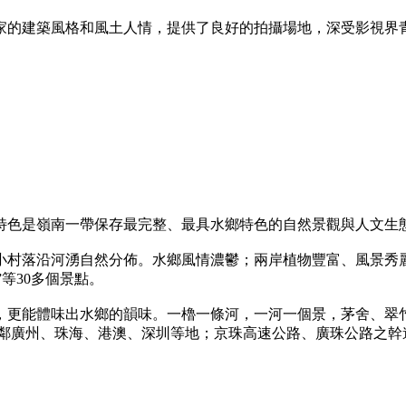
國家的建築風格和風土人情，提供了良好的拍攝場地，深受影視界
特色是嶺南一帶保存最完整、最具水鄉特色的自然景觀與人文生
小村落沿河湧自然分佈。水鄉風情濃鬱；兩岸植物豐富、風景秀
”等30多個景點。
，更能體味出水鄉的韻味。一櫓一條河，一河一個景，茅舍、翠
毗鄰廣州、珠海、港澳、深圳等地；京珠高速公路、廣珠公路之幹