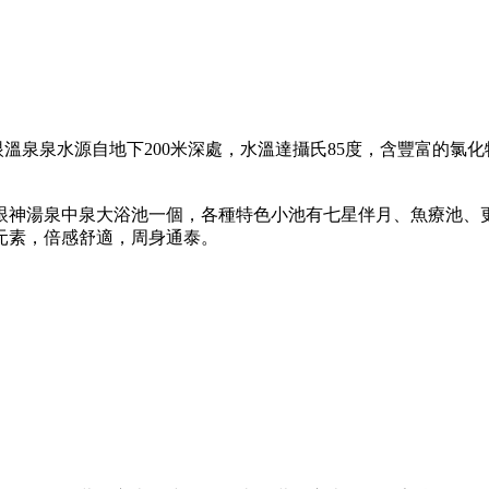
泉眼溫泉泉水源自地下200米深處，水溫達攝氏85度，含豐富的
泉眼神湯泉中泉大浴池一個，各種特色小池有七星伴月、魚療池、
元素，倍感舒適，周身通泰。