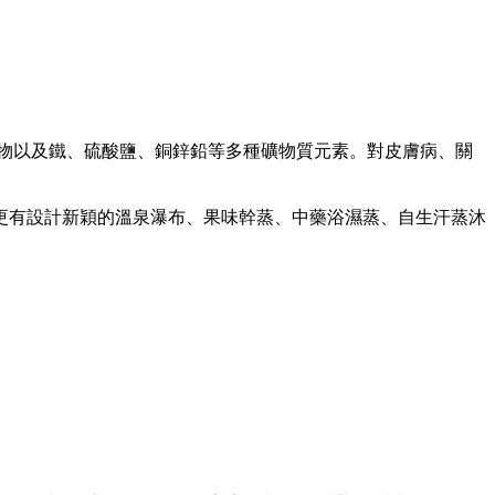
氯化物以及鐵、硫酸鹽、銅鋅鉛等多種礦物質元素。對皮膚病、關
更有設計新穎的溫泉瀑布、果味幹蒸、中藥浴濕蒸、自生汗蒸沐