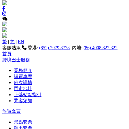
繁
|
简
|
EN
客服熱線
香港:
(852) 2979 8778
內地:
(86) 4008 822 322
首頁
跨境巴士服務
業務簡介
購買車票
班次詳情
門市地址
上落站點指引
乘客須知
旅遊套票
景點套票
演出套票