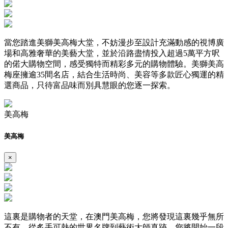
當您踏進美獅美高梅大堂，不妨漫步至設計充滿動感的視博廣
場和高雅奢華的美藝大堂，並於沿路盡情投入超過5萬平方呎
的偌大購物空間，感受獨特而精彩多元的購物體驗。美獅美高
梅座擁逾35間名店，結合生活時尚、美容等多款匠心獨運的精
選商品，只待富品味而別具慧眼的您逐一探索。
美高梅
美高梅
×
這裏是購物者的天堂，在澳門美高梅，您將發現這裏幾乎無所
不有。從炙手可熱的世界名牌到藝術大師真跡，您將開始一段