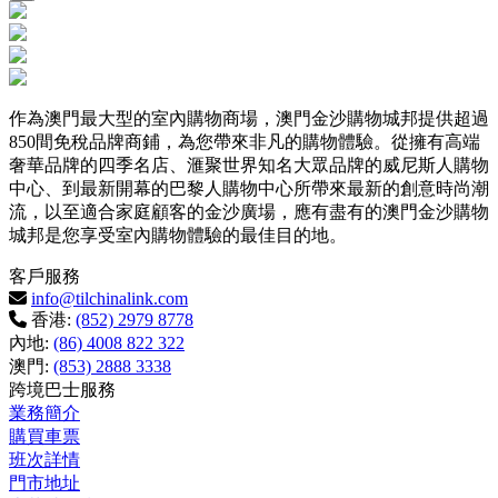
作為澳門最大型的室內購物商場，澳門金沙購物城邦提供超過
850間免稅品牌商鋪，為您帶來非凡的購物體驗。從擁有高端
奢華品牌的四季名店、滙聚世界知名大眾品牌的威尼斯人購物
中心、到最新開幕的巴黎人購物中心所帶來最新的創意時尚潮
流，以至適合家庭顧客的金沙廣場，應有盡有的澳門金沙購物
城邦是您享受室內購物體驗的最佳目的地。
客戶服務
info@tilchinalink.com
香港:
(852) 2979 8778
內地:
(86) 4008 822 322
澳門:
(853) 2888 3338
跨境巴士服務
業務簡介
購買車票
班次詳情
門市地址