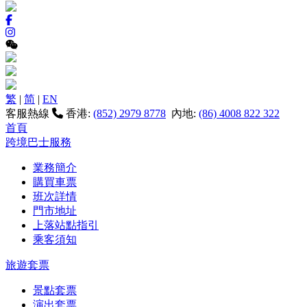
繁
|
简
|
EN
客服熱線
香港:
(852) 2979 8778
內地:
(86) 4008 822 322
首頁
跨境巴士服務
業務簡介
購買車票
班次詳情
門市地址
上落站點指引
乘客須知
旅遊套票
景點套票
演出套票