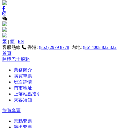
繁
|
简
|
EN
客服熱線
香港:
(852) 2979 8778
內地:
(86) 4008 822 322
首頁
跨境巴士服務
業務簡介
購買車票
班次詳情
門市地址
上落站點指引
乘客須知
旅遊套票
景點套票
演出套票