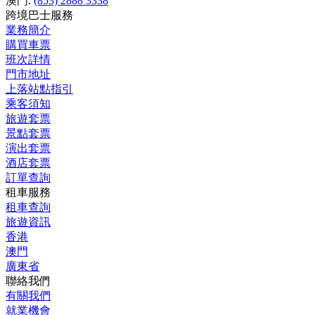
澳門:
(853) 2888 3338
跨境巴士服務
業務簡介
購買車票
班次詳情
門市地址
上落站點指引
乘客須知
旅遊套票
景點套票
演出套票
酒店套票
訂單查詢
租車服務
租車查詢
旅遊資訊
香港
澳門
廣東省
聯絡我們
有關我們
就業機會