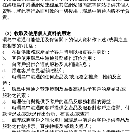
在經環島中港通網站連線至其它網站後向該等網站提供其個人
資料，就此等行為而引致的一切後果，環島中港通均將不予負
責。
（2）收取及使用個人資料的用途
環島中港通可能使用及保留閣下的個人資料作下述 (或與之直
接相關的) 用途：
a.
在提供服務或產品予客戶時用以核實客戶身份；
b.
客戶使用環島中港通服務或作訂位之用；
c.
向客戶提供合適的服務及其相關信息；
d.
跟進客戶意見/諮詢/投訴；
e.
就環島中港通的任何產品及/或服務之推廣、推銷及宣
傳；
f.
環島中港通之營運策劃及為提高提供予客戶的產品及/或
服務之質素；
g.
處理任何與提供予客戶的產品及服務相關的得益；
h.
就環島中港通向客戶提供之產品及服務對客戶之信譽、付
款情況及/或狀況作出分析、核實及/或查詢；
i.
處理或應客戶之請求處理因環島中港通向客戶提供產品及
服務之付款指示、直接轉帳及/或透支程式；