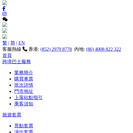
繁
|
简
|
EN
客服熱線
香港:
(852) 2979 8778
內地:
(86) 4008 822 322
首頁
跨境巴士服務
業務簡介
購買車票
班次詳情
門市地址
上落站點指引
乘客須知
旅遊套票
景點套票
演出套票