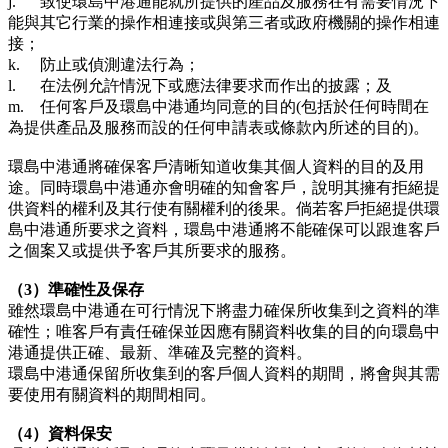
j.
致使環島中港通能就所提供的產品及服務在有需要情況下
能與其它行業的操作相連接或與第三者或政府機關的操作相連
接；
k.
防止或偵測違法行為；
l.
在法例允許情況下或應法律要求而作出的披露；及
m.
任何客戶及環島中港通均同意的目的(包括於任何時間在
為提供產品及服務而設的任何申請表或條款內所述的目的)。
環島中港通將確保客戶清晰知道收集其個人資料的目的及用
途。同時環島中港通亦會明確的知會客戶，說明其擁有拒絕提
供資料的權利及其行使有關權利的後果。倘若客戶拒絕提供環
島中港通所要求之資料，環島中港通將不能確保可以跟進客戶
之個案又或提供予客戶其所要求的服務。
（3）準確性及保存
雖然環島中港通在可行情況下將盡力確保所收集到之資料的準
確性；唯客戶有責任確保並因應有關資料收集的目的向環島中
港通提供正確、最新、準確及完整的資料。
環島中港通保留所收集到的客戶個人資料的期間，將會與其需
要使用有關資料的期間相同。
（4）資料保安