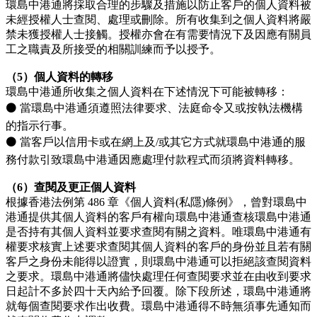
環島中港通將採取合理的步驟及措施以防止客戶的個人資料被
未經授權人士查閱、處理或刪除。所有收集到之個人資料將嚴
禁未獲授權人士接觸。授權亦會在有需要情況下及因應有關員
工之職責及所接受的相關訓練而予以授予。
（5）個人資料的轉移
環島中港通所收集之個人資料在下述情況下可能被轉移：
⚫ 當環島中港通須遵照法律要求、法庭命令又或按執法機構
的指示行事。
⚫ 當客戶以信用卡或在網上及/或其它方式就環島中港通的服
務付款引致環島中港通因應處理付款程式而須將資料轉移。
（6）查閱及更正個人資料
根據香港法例第 486 章《個人資料(私隱)條例》，曾對環島中
港通提供其個人資料的客戶有權向環島中港通查核環島中港通
是否持有其個人資料並要求查閱有關之資料。唯環島中港通有
權要求核實上述要求查閱其個人資料的客戶的身份並且若有關
客戶之身份未能得以證實，則環島中港通可以拒絕該查閱資料
之要求。環島中港通將儘快處理任何查閱要求並在由收到要求
日起計不多於四十天內給予回覆。除下段所述，環島中港通將
就每個查閱要求作出收費。環島中港通得不時無須事先通知而