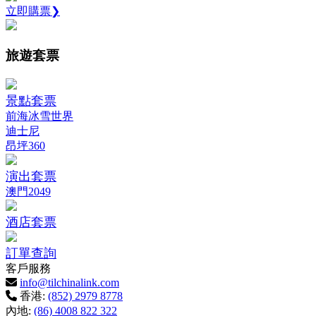
立即購票❯
旅遊套票
景點套票
前海冰雪世界
迪士尼
昂坪360
演出套票
澳門2049
酒店套票
訂單查詢
客戶服務
info@tilchinalink.com
香港:
(852) 2979 8778
內地:
(86) 4008 822 322