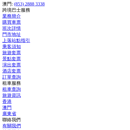
澳門:
(853) 2888 3338
跨境巴士服務
業務簡介
購買車票
班次詳情
門市地址
上落站點指引
乘客須知
旅遊套票
景點套票
演出套票
酒店套票
訂單查詢
租車服務
租車查詢
旅遊資訊
香港
澳門
廣東省
聯絡我們
有關我們