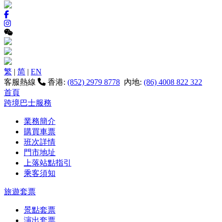
繁
|
简
|
EN
客服熱線
香港:
(852) 2979 8778
內地:
(86) 4008 822 322
首頁
跨境巴士服務
業務簡介
購買車票
班次詳情
門市地址
上落站點指引
乘客須知
旅遊套票
景點套票
演出套票