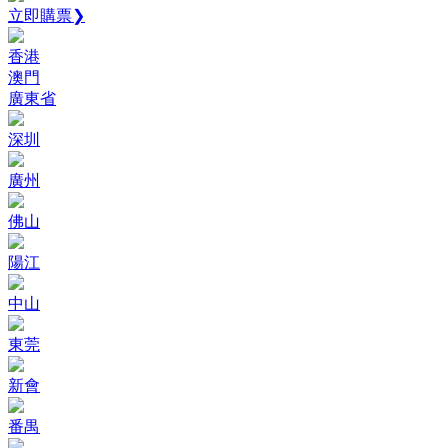
立即購票❯
香港
澳門
廣東省
深圳
廣州
佛山
陽江
中山
東莞
新會
番禺