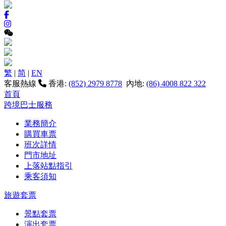
繁
|
简
|
EN
客服熱線
香港:
(852) 2979 8778
內地:
(86) 4008 822 322
首頁
跨境巴士服務
業務簡介
購買車票
班次詳情
門市地址
上落站點指引
乘客須知
旅遊套票
景點套票
演出套票