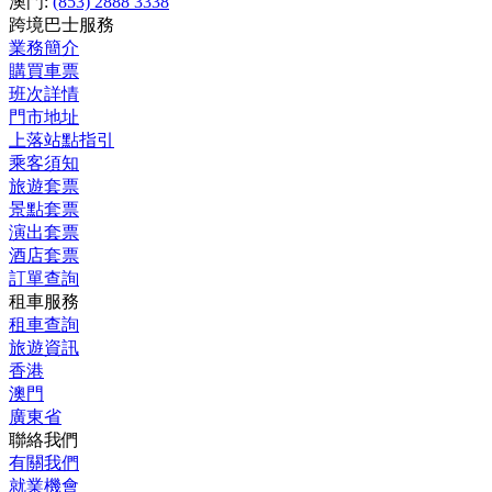
澳門:
(853) 2888 3338
跨境巴士服務
業務簡介
購買車票
班次詳情
門市地址
上落站點指引
乘客須知
旅遊套票
景點套票
演出套票
酒店套票
訂單查詢
租車服務
租車查詢
旅遊資訊
香港
澳門
廣東省
聯絡我們
有關我們
就業機會