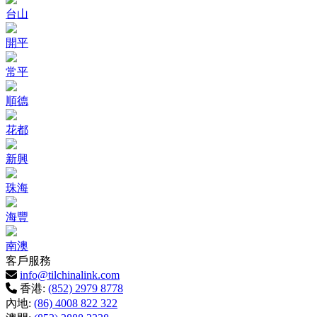
台山
開平
常平
順德
花都
新興
珠海
海豐
南澳
客戶服務
info@tilchinalink.com
香港:
(852) 2979 8778
內地:
(86) 4008 822 322