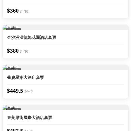
$360
起/位
📍 佛山
金沙洲溫德姆花園酒店套票
$380
起/位
📍 肇慶
肇慶星湖大酒店套票
$449.5
起/位
📍 東莞
東莞厚街國際大酒店套票
$487.5