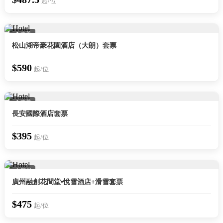
起/位
📍 東莞
松山湖帝豪花園酒店（大朗）套票
$590
起/位
📍 東莞
長安國際酒店套票
$395
起/位
📍 廣州
廣州融創花間堂•悅雪酒店+滑雪套票
$475
起/位