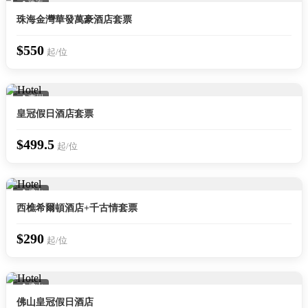
📍 珠海
珠海金灣華發萬豪酒店套票
$550
起/位
📍 惠州
皇冠假日酒店套票
$499.5
起/位
📍 佛山
西樵希爾頓酒店+千古情套票
$290
起/位
📍 佛山
佛山皇冠假日酒店