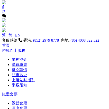
繁
|
简
|
EN
客服熱線
香港:
(852) 2979 8778
內地:
(86) 4008 822 322
首頁
跨境巴士服務
業務簡介
購買車票
班次詳情
門市地址
上落站點指引
乘客須知
旅遊套票
景點套票
演出套票