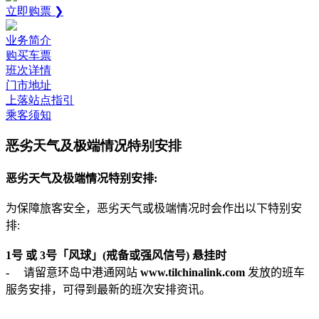
立即购票 ❯
业务简介
购买车票
班次详情
门市地址
上落站点指引
乘客须知
恶劣天气及极端情况特别安排
恶劣天气及极端情况特别安排
:
为保障旅客安全，恶劣天气或极端情况时会作出以下特别安
排
:
1
号
或
3
号「风球」
(
戒备或强风信号
)
悬挂时
-
请留意环岛中港通网站
www.tilchinalink.com
发放的班车
服务安排，可得到最新的班次安排资讯。