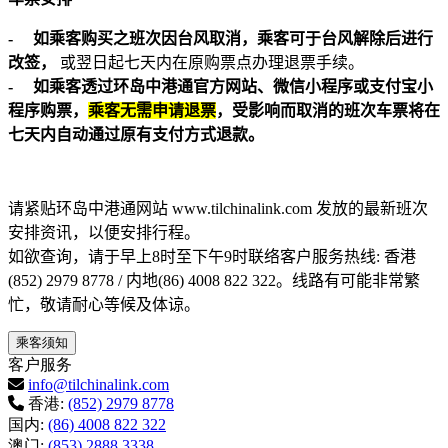
-
如乘客购买之班次因台风取消，乘客可于台风解除后进行
改签，
或翌日起七天内在原购票点办理退票手续。
-
如乘客透过环岛中港通官方网站、微信小程序或支付宝小
程序购票，
乘客无需申请退票
，受影响而取消的班次车票将在
七天内自动通过原有支付方式退款。
请紧贴环岛中港通网站
www.tilchinalink.com
发放的最新班次
安排资讯，以便安排行程。
如欲查询，请于早上
8
时至下午
9
时联络客户服务热线
:
香港
(852) 2979 8778 /
内地
(86) 4008 822 322
。线路有可能非常繁
忙，敬请耐心等候及体谅。
乘客须知
客户服务
info@tilchinalink.com
香港:
(852) 2979 8778
国内:
(86) 4008 822 322
澳门:
(853) 2888 3338