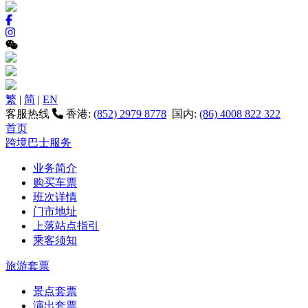
繁
|
简
|
EN
客服热线
香港:
(852) 2979 8778
国内:
(86) 4008 822 322
首页
跨境巴士服务
业务简介
购买车票
班次详情
门市地址
上落站点指引
乘客须知
旅游套票
景点套票
演出套票